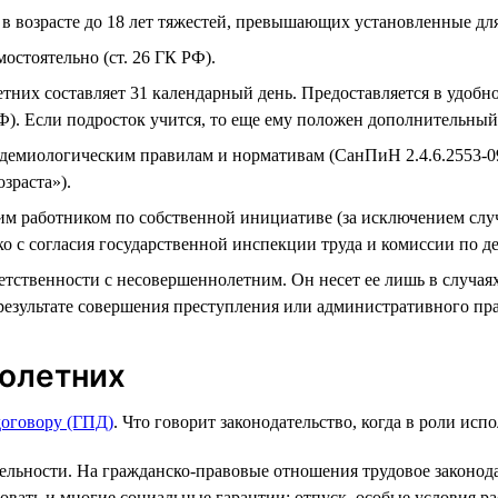
 возрасте до 18 лет тяжестей, превышающих установленные для
остоятельно (ст. 26 ГК РФ).
их составляет 31 календарный день. Предоставляется в удобное
РФ). Если подросток учится, то еще ему положен дополнительный
идемиологическим правилам и нормативам (СанПиН 2.4.6.2553-0
зраста»).
им работником по собственной инициативе (за исключением слу
 с согласия государственной инспекции труда и комиссии по де
етственности с несовершеннолетним. Он несет ее лишь в случая
 результате совершения преступления или административного пра
олетних
договору (ГПД)
. Что говорит законодательство, когда в роли и
ьности. На гражданско-правовые отношения трудовое законодат
вать и многие социальные гарантии: отпуск, особые условия рас