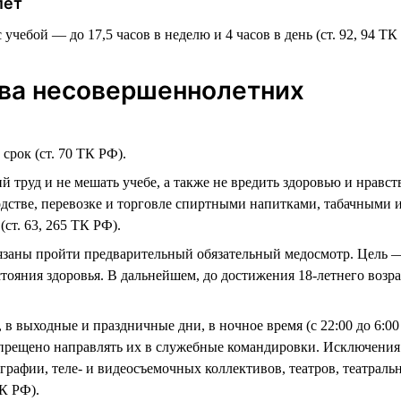
лет
учебой — до 17,5 часов в неделю и 4 часов в день (ст. 92, 94 ТК
ва несовершеннолетних
срок (ст. 70 ТК РФ).
й труд и не мешать учебе, а также не вредить здоровью и нравс
водстве, перевозке и торговле спиртными напитками, табачным
ст. 63, 265 ТК РФ).
язаны пройти предварительный обязательный медосмотр. Цель —
стояния здоровья. В дальнейшем, до достижения 18-летнего возр
 в выходные и праздничные дни, в ночное время (с 22:00 до 6:00 
апрещено направлять их в служебные командировки. Исключения
рафии, теле- и видеосъемочных коллективов, театров, театраль
К РФ).