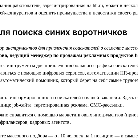
ния-работодатель, зарегистрированная на hh.ru, может в нескол
лей-конкурентов и оценить преимущества и недостатки своего р
ля поиска синих воротничков
р инструментов для привлечения соискателей в сегменте массо
ва, ведущий менеджер по продажам рекламных продуктов h
ся инструменты для привлечения большого трафика соискателей 
равиться с помощью цифровых сервисов, автоматизации HR-проц
автоматический помощник, который берет на себя самые трудо
ста информированности соискателей о вашей вакансии. Здесь 
нице job-сайта, таргетированная реклама, СМС-рассылки.
жно справиться с помощью маркетинговых инструментов (приорит
фрилансеров, кадровых агентств.
енте массового подбора — от 10 человек на 1 позицию — и самы