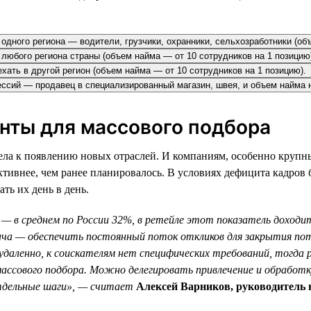
одного региона — водители, грузчики, охранники, сельхозработники (об
з любого региона страны (объем найма — от 10 сотрудников на 1 позицию
ехать в другой регион (объем найма — от 10 сотрудников на 1 позицию).
фессий — продавец в специализированный магазин, швея, и объем найма 
енты для массового подбора
ла к появлению новых отраслей. И компаниям, особенно крупны
ктивнее, чем ранее планировалось. В условиях дефицита кадров
ть их день в день.
— в среднем по России 32%, в ретейле этот показатель доходит
ача — обеспечить постоянный поток откликов для закрытия по
и удаленно, к соискателям нет специфических требований, тогд
массового подбора. Можно делегировать привлечение и обработ
тдельные шаги», — считает
Алексей Варников, руководитель 