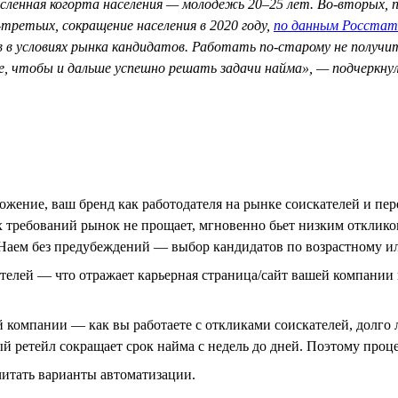
сленная когорта населения — молодежь 20–25 лет. Во-вторых, п
третьих, сокращение населения в 2020 году,
по данным Росстат
в в условиях рынка кандидатов. Работать по-старому не получ
те, чтобы и дальше успешно решать задачи найма», — подчеркну
жение, ваш бренд как работодателя на рынке соискателей и пер
 требований рынок не прощает, мгновенно бьет низким откликом
. Наем без предубеждений — выбор кандидатов по возрастному и
елей — что отражает карьерная страница/сайт вашей компании и 
й компании — как вы работаете с откликами соискателей, долг
ый ретейл сокращает срок найма с недель до дней. Поэтому проц
читать варианты автоматизации.