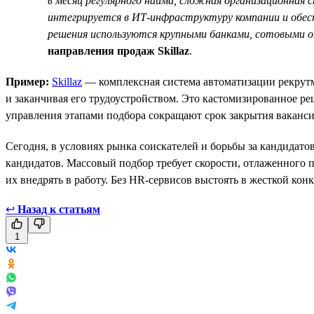
в месяц регулярного найма, сложная организационная 
интегрируется в ИТ-инфраструктуру компании и обесп
решения используются крупными банками, сотовыми 
направления продаж Skillaz
.
Пример:
Skillaz
— комплексная система автоматизации рекрутме
и заканчивая его трудоустройством. Это кастомизированное р
управления этапами подбора сокращают срок закрытия ваканси
Сегодня, в условиях рынка соискателей и борьбы за кандидат
кандидатов. Массовый подбор требует скорости, отлаженного 
их внедрять в работу. Без HR-сервисов выстоять в жесткой кон
↩
Назад к статьям
1