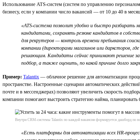
Использование ATS-систем (систем по управлению персоналом
бизнесу, если у компании число вакансий — от 10 до 40 в меся
«ATS-система позволит удобно и быстро разбирать м
кандидатами, сохранять резюме кандидатов в собстве
для рекрутеров — контроль времени пребывания соис
компании (директорами магазинов или дарксторов, гд
решающим. Кандидаты сейчас принимают решение за 
подбор, а также оценить, по какой причине долго за
Пример:
Talantix
— облачное решение для автоматизации проце
пространстве. Настроенные сценарии автоматических действи
почте и в мессенджерах) позволяют увеличить скорость подбор
компании помогают выстроить стратегию найма, планировать б
Внутри CRM-системы Talantix по каждой вакансии формируется дашборд по во
«Есть платформы для автоматизации всех HR-процессо