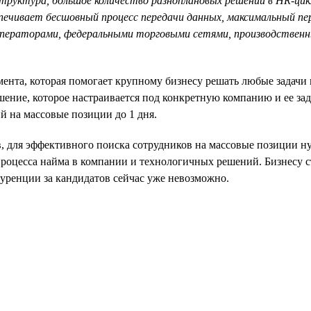
структура, большое количество разноплановых решений в HR-цик
ечивает бесшовный процесс передачи данных, максимальный пер
операторами, федеральными торговыми сетями, производственн
нта, которая помогает крупному бизнесу решать любые задачи п
ешение, которое настраивается под конкретную компанию и ее 
й на массовые позиции до 1 дня.
ов, для эффективного поиска сотрудников на массовые позиции 
процесса найма в компании и технологичных решений. Бизнесу с
куренции за кандидатов сейчас уже невозможно.