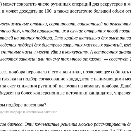
) может сократить число рутинных операций для рекрутеров в 
ц и может доходить до 100, а также достаточно большой объем от
ногочисленные отклики, сортировать соискателей по релевантн
нную базу, чтобы привлекать их в случае открытия новой позиц
кателей на этапах подбора. Это крайне актуально для выстраи
е ведется подбор) для быстрого закрытия массовых вакансий, к
считаные часы и могут уйти к конкуренту. А встроенная анал
крываются вакансии или почему так много отказов», — советует
сса подбора персонала и его аналитики, позволяющее собирать 
й (заявка на подбор,согласование кандидатов с нанимающими м
а за счет снижения рутинной нагрузки на команду подбора. Дашб
юджет на более конверсионные источники кандидатов, управлять
ронке подбора и источникам откликов.
в бизнеса. Эти комплексные решения можно рассматривать для в