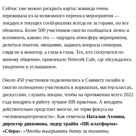
Сейчас уже можно раскрыть карты: команда очень
переживала из-за возможного переноса мероприятия —
локдаун в текущих covid-реалиях всегда не за горами, но все
обошлось. Более 500 участников смогли пообщаться лично и
вспомнить, каково это — ощущать атмосферу мероприятия,
делиться опытом, эмоциями, задавать вопросы спикерам,
глядя не в монитор, а глаза в глаза. Тех, кто соскучился по
живому общению, привлекало Network Cafe, где обсуждалось
увиденное и услышанное.
Около 450 участников подключились к Саммиту онлайн и
смогли полноценно участвовать в воркшопах, мастер-классах,
дискуссиях, слушать лекции, чтобы на протяжении всего 2022
года внедрять в работу лучшие HR-практики. А внедрять
действительно предстоит многое, не теряя фокуса на
«человекоцентричность». Как отметила
Наталия Ахмина,
директор дивизиона, лидер трайба «HR-платформа»
«Сбера»
:
«Чтобы выигрывать битву за таланты,