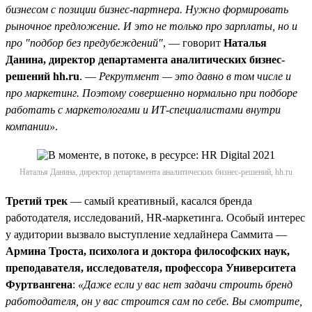
бизнесом с позиции бизнес-партнера. Нужно формировать
рыночное предложение. И это не только про зарплаты, но и
про "подбор без предубеждений"
, — говорит
Наталья
Данина, директор департамента аналитических бизнес-
решений hh.ru
. —
Рекрутмент — это давно в том числе и
про маркетинг. Поэтому совершенно нормально при подборе
работать с маркетологами и ИТ-специалистами внутри
компании»
.
Наталья Данина, директор департамента аналитических бизнес-решений, hh.ru
Третий трек
— самый креативный, касался бренда
работодателя, исследований, HR-маркетинга. Особый интерес
у аудитории вызвало выступление хедлайнера Саммита —
Армина Троста, психолога и доктора философских наук,
преподавателя, исследователя, профессора Университета
Фуртвангена
:
«Даже если у вас нет задачи строить бренд
работодателя, он у вас строится сам по себе. Вы смотрите,