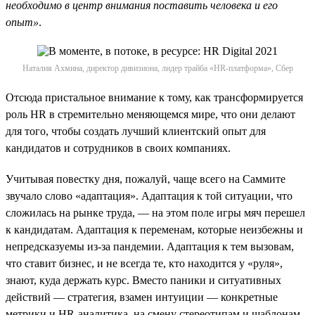
необходимо в центр внимания поставить человека и его
опыт»
.
Наталия Ахмина, директор дивизиона, лидер трайба «HR-платформа», Сбер
Отсюда пристальное внимание к тому, как трансформируется
роль HR в стремительно меняющемся мире, что они делают
для того, чтобы создать лучший клиентский опыт для
кандидатов и сотрудников в своих компаниях.
Учитывая повестку дня, пожалуй, чаще всего на Саммите
звучало слово «адаптация». Адаптация к той ситуации, что
сложилась на рынке труда, — на этом поле игры мяч перешел
к кандидатам. Адаптация к переменам, которые неизбежны и
непредсказуемы из-за пандемии. Адаптация к тем вызовам,
что ставит бизнес, и не всегда те, кто находится у «руля»,
знают, куда держать курс. Вместо паники и ситуативных
действий — стратегия, взамен интуиции — конкретные
метрики и HR-аналитика, на смену стереотипам и шаблонам