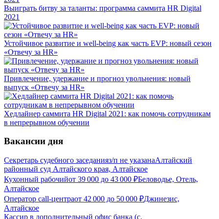
Выиграть битву за таланты: программа саммита HR Digital
2021
Устойчивое развитие и well-being как часть EVP: новый сезон
«Отвечу за HR»
Привлечение, удержание и прогноз увольнения: новый
выпуск «Отвечу за HR»
Хедлайнер саммита HR Digital 2021: как помочь сотрудникам
в непрерывном обучении
Вакансии дня
Секретарь судебного заседания
з/п не указана
Алтайский
районный суд Алтайского края, Алтайское
Кухонный рабочий
от
39 000
до
43 000
₽
Беловодье, Отель,
Алтайское
Оператор call-центра
от
42 000
до
50 000
₽
Джинезис,
Алтайское
Кассир в дополнительный офис банка (с.