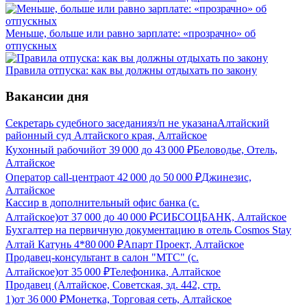
Меньше, больше или равно зарплате: «прозрачно» об
отпускных
Правила отпуска: как вы должны отдыхать по закону
Вакансии дня
Секретарь судебного заседания
з/п не указана
Алтайский
районный суд Алтайского края, Алтайское
Кухонный рабочий
от
39 000
до
43 000
₽
Беловодье, Отель,
Алтайское
Оператор call-центра
от
42 000
до
50 000
₽
Джинезис,
Алтайское
Кассир в дополнительный офис банка (с.
Алтайское)
от
37 000
до
40 000
₽
СИБСОЦБАНК, Алтайское
Бухгалтер на первичную документацию в отель Cosmos Stay
Алтай Катунь 4*
80 000
₽
Апарт Проект, Алтайское
Продавец-консультант в салон "МТС" (с.
Алтайское)
от
35 000
₽
Телефоника, Алтайское
Продавец (Алтайское, Советская, зд. 442, стр.
1)
от
36 000
₽
Монетка, Торговая сеть, Алтайское