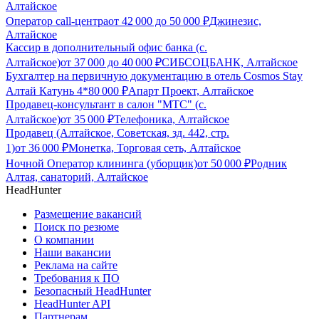
Алтайское
Оператор call-центра
от
42 000
до
50 000
₽
Джинезис,
Алтайское
Кассир в дополнительный офис банка (с.
Алтайское)
от
37 000
до
40 000
₽
СИБСОЦБАНК, Алтайское
Бухгалтер на первичную документацию в отель Cosmos Stay
Алтай Катунь 4*
80 000
₽
Апарт Проект, Алтайское
Продавец-консультант в салон "МТС" (с.
Алтайское)
от
35 000
₽
Телефоника, Алтайское
Продавец (Алтайское, Советская, зд. 442, стр.
1)
от
36 000
₽
Монетка, Торговая сеть, Алтайское
Ночной Оператор клининга (уборщик)
от
50 000
₽
Родник
Алтая, санаторий, Алтайское
HeadHunter
Размещение вакансий
Поиск по резюме
О компании
Наши вакансии
Реклама на сайте
Требования к ПО
Безопасный HeadHunter
HeadHunter API
Партнерам