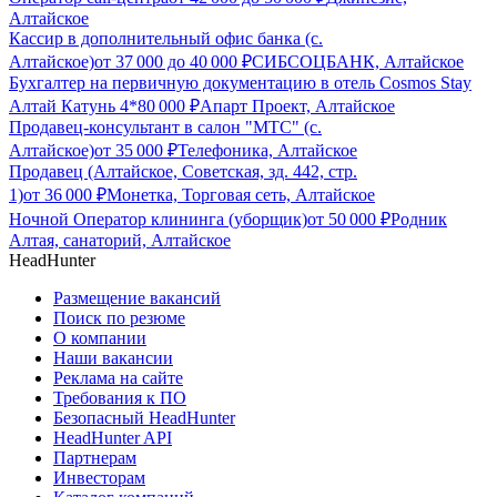
Алтайское
Кассир в дополнительный офис банка (с.
Алтайское)
от
37 000
до
40 000
₽
СИБСОЦБАНК, Алтайское
Бухгалтер на первичную документацию в отель Cosmos Stay
Алтай Катунь 4*
80 000
₽
Апарт Проект, Алтайское
Продавец-консультант в салон "МТС" (с.
Алтайское)
от
35 000
₽
Телефоника, Алтайское
Продавец (Алтайское, Советская, зд. 442, стр.
1)
от
36 000
₽
Монетка, Торговая сеть, Алтайское
Ночной Оператор клининга (уборщик)
от
50 000
₽
Родник
Алтая, санаторий, Алтайское
HeadHunter
Размещение вакансий
Поиск по резюме
О компании
Наши вакансии
Реклама на сайте
Требования к ПО
Безопасный HeadHunter
HeadHunter API
Партнерам
Инвесторам