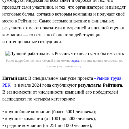
суммируют индексы из всех анкет и опросов (и тех, что
проводят сами участники, и тех, что организаторы) и выводят
итоговые баллы, согласно которым компания и получает своё
место в Рейтинге. Самое весомое значение в финальных
результатах имеют показатели внутренней и внешней оценки
компании — то есть как её оценили действующие
и потенциальные сотрудники.
Более подробно изучить каждый этап можно
здесь
, а лучше понять методологию
оценки участников —
тут
.
Пятый шаг.
В специальном выпуске проекта
«Рынок труда»
РБК+
в начале 2024 года опубликуют
результаты Рейтинга
.
В зависимости от численности компаний его победителей
распределят по четырём категориям:
• крупнейшие компании (более 5001 человека);
• крупные компании (от 1001 до 5000 человек);
• средние компании (от 251 до 1000 человек);