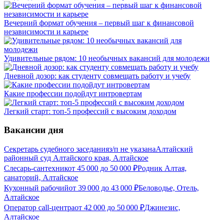
Вечерний формат обучения – первый шаг к финансовой
независимости и карьере
Удивительные рядом: 10 необычных вакансий для молодежи
Дневной дозор: как студенту совмещать работу и учебу
Какие профессии подойдут интровертам
Легкий старт: топ-5 профессий с высоким доходом
Вакансии дня
Секретарь судебного заседания
з/п не указана
Алтайский
районный суд Алтайского края, Алтайское
Слесарь-сантехник
от
45 000
до
50 000
₽
Родник Алтая,
санаторий, Алтайское
Кухонный рабочий
от
39 000
до
43 000
₽
Беловодье, Отель,
Алтайское
Оператор call-центра
от
42 000
до
50 000
₽
Джинезис,
Алтайское