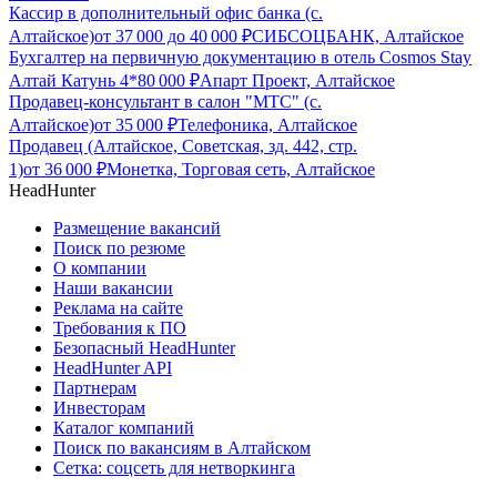
Кассир в дополнительный офис банка (с.
Алтайское)
от
37 000
до
40 000
₽
СИБСОЦБАНК, Алтайское
Бухгалтер на первичную документацию в отель Cosmos Stay
Алтай Катунь 4*
80 000
₽
Апарт Проект, Алтайское
Продавец-консультант в салон "МТС" (с.
Алтайское)
от
35 000
₽
Телефоника, Алтайское
Продавец (Алтайское, Советская, зд. 442, стр.
1)
от
36 000
₽
Монетка, Торговая сеть, Алтайское
HeadHunter
Размещение вакансий
Поиск по резюме
О компании
Наши вакансии
Реклама на сайте
Требования к ПО
Безопасный HeadHunter
HeadHunter API
Партнерам
Инвесторам
Каталог компаний
Поиск по вакансиям в Алтайском
Сетка: соцсеть для нетворкинга