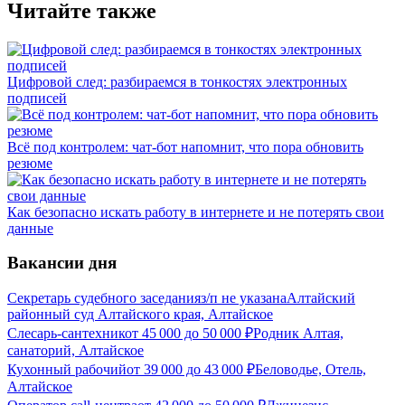
Читайте также
Цифровой след: разбираемся в тонкостях электронных
подписей
Всё под контролем: чат-бот напомнит, что пора обновить
резюме
Как безопасно искать работу в интернете и не потерять свои
данные
Вакансии дня
Секретарь судебного заседания
з/п не указана
Алтайский
районный суд Алтайского края, Алтайское
Слесарь-сантехник
от
45 000
до
50 000
₽
Родник Алтая,
санаторий, Алтайское
Кухонный рабочий
от
39 000
до
43 000
₽
Беловодье, Отель,
Алтайское