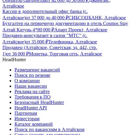
Оператор call-центра
от
42 000
до
50 000
₽
Джинезис,
Алтайское
Кассир в дополнительный офис банка (с.
Алтайское)
от
37 000
до
40 000
₽
СИБСОЦБАНК, Алтайское
Бухгалтер на первичную документацию в отель Cosmos Stay
Алтай Катунь 4*
80 000
₽
Апарт Проект, Алтайское
Продавец-консультант в салон "МТС" (с.
Алтайское)
от
35 000
₽
Телефоника, Алтайское
Продавец (Алтайское, Советская, зд. 442, стр.
1)
от
36 000
₽
Монетка, Торговая сеть, Алтайское
HeadHunter
Размещение вакансий
Поиск по резюме
О компании
Наши вакансии
Реклама на сайте
Требования к ПО
Безопасный HeadHunter
HeadHunter API
Партнерам
Инвесторам
Каталог компаний
Поиск по вакансиям в Алтайском
Сетка: соцсеть для нетворкинга