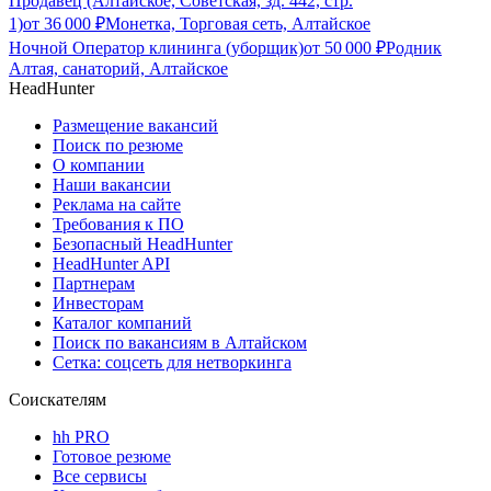
Продавец (Алтайское, Советская, зд. 442, стр.
1)
от
36 000
₽
Монетка, Торговая сеть, Алтайское
Ночной Оператор клининга (уборщик)
от
50 000
₽
Родник
Алтая, санаторий, Алтайское
HeadHunter
Размещение вакансий
Поиск по резюме
О компании
Наши вакансии
Реклама на сайте
Требования к ПО
Безопасный HeadHunter
HeadHunter API
Партнерам
Инвесторам
Каталог компаний
Поиск по вакансиям в Алтайском
Сетка: соцсеть для нетворкинга
Соискателям
hh PRO
Готовое резюме
Все сервисы