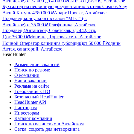
Алтайское)
от
37 000
до
40 000
₽
СИБСОЦБАНК, Алтайское
Бухгалтер на первичную документацию в отель Cosmos Stay
Алтай Катунь 4*
80 000
₽
Апарт Проект, Алтайское
Продавец-консультант в салон "МТС" (с.
Алтайское)
от
35 000
₽
Телефоника, Алтайское
Продавец (Алтайское, Советская, зд. 442, стр.
1)
от
36 000
₽
Монетка, Торговая сеть, Алтайское
Ночной Оператор клининга (уборщик)
от
50 000
₽
Родник
Алтая, санаторий, Алтайское
HeadHunter
Размещение вакансий
Поиск по резюме
О компании
Наши вакансии
Реклама на сайте
Требования к ПО
Безопасный HeadHunter
HeadHunter API
Партнерам
Инвесторам
Каталог компаний
Поиск по вакансиям в Алтайском
Сетка: соцсеть для нетворкинга