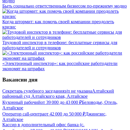
Быть социально ответственным бизнесом по-прежнему модно
Когда штормит: как помочь своей компании преодолеть
кризис
Трудовой инспектор в телефоне: бесплатные сервисы для
работодателей и сотрудников
«Электронный инспектор»: как российские работодатели
экономят на штрафах
Вакансии дня
Секретарь судебного заседания
з/п не указана
Алтайский
районный суд Алтайского края, Алтайское
Кухонный рабочий
от
39 000
до
43 000
₽
Беловодье, Отель,
Алтайское
Оператор call-центра
от
42 000
до
50 000
₽
Джинезис,
Алтайское
Кассир в дополнительный офис банка (с.