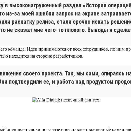
ку в высоконагруженный раздел «История операций»
что из-за моей ошибки запрос на экране затраивает
ли раскатку релиза, стали срочно искать решение
то не сказал мне чего-то плохого. Выводы я сделал
 его команда. Идеи принимаются от всех сотрудников, по ним п
тью находится на стороне разработчиков.
жения своего проекта. Так, мы сами, опираясь на
Они подтвердили ее, и работа над продуктом прод
ый оценивает сроки по задаче и выставляет временны́е рамки дл