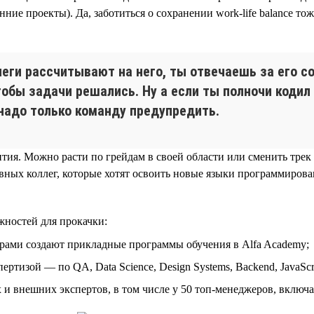
ие проекты). Да, заботиться о сохранении work-life balance то
леги рассчитывают на него, ты отвечаешь за его с
чтобы задачи решались. Ну а если ты полночи коди
надо только команду предупредить.
тия. Можно расти по грейдам в своей области или сменить трек
ых коллег, которые хотят освоить новые языки программирован
жностей для прокачки:
рами создают прикладные программы обучения в Alfa Academy;
изой — по QA, Data Science, Design Systems, Backend, JavaScript,
и внешних экспертов, в том числе у 50 топ-менеджеров, включ