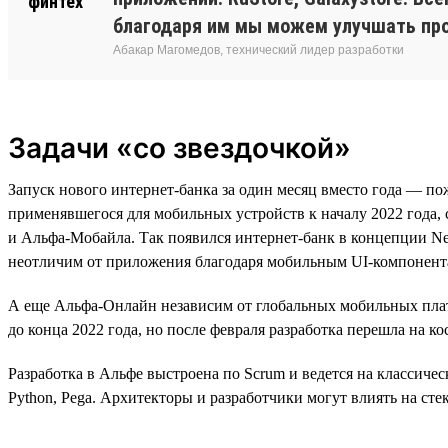
благодаря им мы можем улучшать про
Абакар Магомедов, технический лидер разработки
Задачи «со звездочкой»
Запуск нового интернет-банка за один месяц вместо года — пож
применявшегося для мобильных устройств к началу 2022 года, 
и Альфа-Мобайла. Так появился интернет-банк в концепции New
неотличим от приложения благодаря мобильным UI-компонент
А еще Альфа-Онлайн независим от глобальных мобильных платф
до конца 2022 года, но после февраля разработка перешла на 
Разработка в Альфе выстроена по Scrum и ведется на классическом
Python, Pega. Архитекторы и разработчики могут влиять на ст