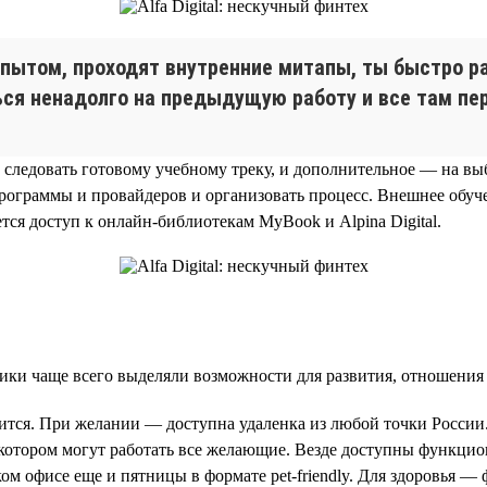
опытом, проходят внутренние митапы, ты быстро ра
ься ненадолго на предыдущую работу и все там пе
о следовать готовому учебному треку, и дополнительное — на в
е программы и провайдеров и организовать процесс. Внешнее об
тся доступ к онлайн-библиотекам MyBook и Alpina Digital.
ники чаще всего выделяли возможности для развития, отношения 
авится. При желании — доступна удаленка из любой точки Росси
в котором могут работать все желающие. Везде доступны функцио
ом офисе еще и пятницы в формате pet-friendly. Для здоровья —