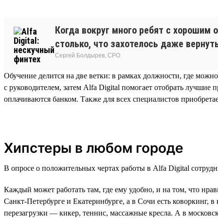
Когда вокруг много ребят с хорошим 
столько, что захотелось даже вернут
Сергей Болдырев, СРО
Обучение делится на две ветки: в рамках должности, где можн
с руководителем, затем Alfa Digital помогает отобрать лучши
оплачиваются банком. Также для всех специалистов приобретае
Хипстеры в любом городе
В опросе о положительных чертах работы в Alfa Digital сотруд
Каждый может работать там, где ему удобно, и на том, что нр
Санкт-Петербурге и Екатеринбурге, а в Сочи есть коворкинг, 
перезагрузки — кикер, теннис, массажные кресла. А в московск