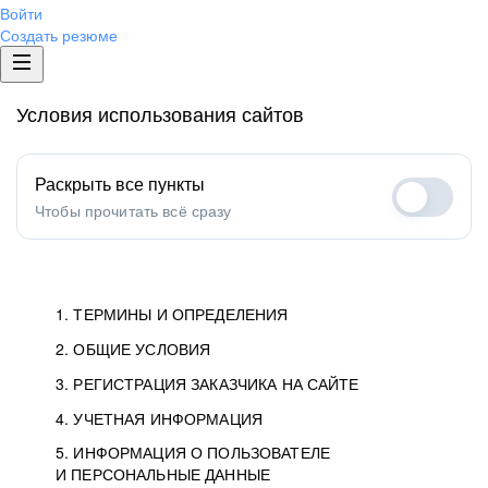
Войти
Создать резюме
Условия использования сайтов
Раскрыть все пункты
Чтобы прочитать всё сразу
1. ТЕРМИНЫ И ОПРЕДЕЛЕНИЯ
2. ОБЩИЕ УСЛОВИЯ
1.1. Хэдхантер
исполнитель, юридическое
лицо ООО «Хэдхантер», ИНН
Условия определяют отношения между Заказчиками,
3. РЕГИСТРАЦИЯ ЗАКАЗЧИКА НА САЙТЕ
7718620740, адрес: 129085,
Пользователями и Хэдхантер.
Как происходит регистрация Заказчиков
4. УЧЕТНАЯ ИНФОРМАЦИЯ
г. Москва, ул. Годовикова,
и Пользователей на Сайте.
Условия отражают то, как работает Хэдхантер, Сайт
5. ИНФОРМАЦИЯ О ПОЛЬЗОВАТЕЛЕ
Данные для доступа в Личный кабинет не должны
д.9, стр.10.
и все сервисы.
И ПЕРСОНАЛЬНЫЕ ДАННЫЕ
попадать к посторонним лицам. Для этого Заказчик
Мы перечисляем, какие документы нужны