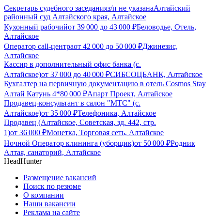
Секретарь судебного заседания
з/п не указана
Алтайский
районный суд Алтайского края, Алтайское
Кухонный рабочий
от
39 000
до
43 000
₽
Беловодье, Отель,
Алтайское
Оператор call-центра
от
42 000
до
50 000
₽
Джинезис,
Алтайское
Кассир в дополнительный офис банка (с.
Алтайское)
от
37 000
до
40 000
₽
СИБСОЦБАНК, Алтайское
Бухгалтер на первичную документацию в отель Cosmos Stay
Алтай Катунь 4*
80 000
₽
Апарт Проект, Алтайское
Продавец-консультант в салон "МТС" (с.
Алтайское)
от
35 000
₽
Телефоника, Алтайское
Продавец (Алтайское, Советская, зд. 442, стр.
1)
от
36 000
₽
Монетка, Торговая сеть, Алтайское
Ночной Оператор клининга (уборщик)
от
50 000
₽
Родник
Алтая, санаторий, Алтайское
HeadHunter
Размещение вакансий
Поиск по резюме
О компании
Наши вакансии
Реклама на сайте