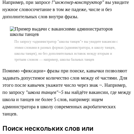
Например, при запросе
!"инженер-конструктор"
вы увидите
нужное словосочетание в том же падеже, числе и без
дополнительных слов внутри фразы.
По запросу «администратор "школы танцев"» вы увидите вакансии с
этими словами в разных формах (администратора, в школу танцев,
школы танцев), но без дополнительных вставок между вторым и
третьим словом — например, школы бальных танцев
Помимо «фиксации» фразы при поиске, кавычки позволяют
задавать допустимое количество слов между её частями. Для
этого после кавычек укажите число через знак ~. Например,
по запросу
"школа танцев"~5
вы найдёте вакансии, где между
школа и танцев не более 5 слов, например: ищем
администратора в школу современных акробатических
танцев.
Поиск нескольких слов или