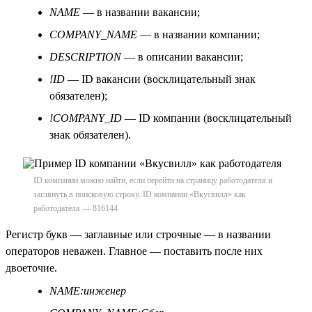
NAME
— в названии вакансии;
COMPANY_NAME
— в названии компании;
DESCRIPTION
— в описании вакансии;
!ID
— ID вакансии (восклицательный знак
обязателен);
!COMPANY_ID
— ID компании (восклицательный
знак обязателен).
ID компании можно найти, если перейти на страницу работодателя и
заглянуть в поисковую строку. ID компании «Вкусвилл» как
работодателя — 816144
Регистр букв — заглавные или строчные — в названии
операторов неважен. Главное — поставить после них
двоеточие.
NAME:инженер