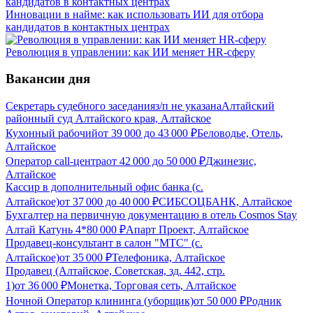
Инновации в найме: как использовать ИИ для отбора
кандидатов в контактных центрах
Революция в управлении: как ИИ меняет HR-сферу
Вакансии дня
Секретарь судебного заседания
з/п не указана
Алтайский
районный суд Алтайского края, Алтайское
Кухонный рабочий
от
39 000
до
43 000
₽
Беловодье, Отель,
Алтайское
Оператор call-центра
от
42 000
до
50 000
₽
Джинезис,
Алтайское
Кассир в дополнительный офис банка (с.
Алтайское)
от
37 000
до
40 000
₽
СИБСОЦБАНК, Алтайское
Бухгалтер на первичную документацию в отель Cosmos Stay
Алтай Катунь 4*
80 000
₽
Апарт Проект, Алтайское
Продавец-консультант в салон "МТС" (с.
Алтайское)
от
35 000
₽
Телефоника, Алтайское
Продавец (Алтайское, Советская, зд. 442, стр.
1)
от
36 000
₽
Монетка, Торговая сеть, Алтайское
Ночной Оператор клининга (уборщик)
от
50 000
₽
Родник