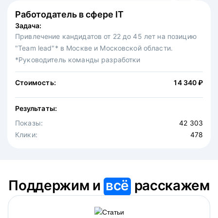
Работодатель в сфере IT
Федеральная сеть ресторанов
Задача:
Задача:
Привлечение кандидатов от 22 до 45 лет на позицию
Привлечение на вакансию официантов в московскую
"Team lead"* в Москве и Московской области.
точку известной федеральной сети ресторанов.
*Руководитель команды разработки
Стоимость:
30 875 ₽
Стоимость:
14 340 ₽
Результаты:
Результаты:
Показы:
4 646
Показы:
Клики:
42 303
475
Клики:
478
Поддержим и
всё
расскажем