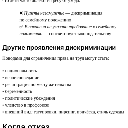
что дети часто болеют и требуют ухода.
❌
Нужны незамужние
— дискриминация
по семейному положению
✅
В вакансии не указано требование к семейному
положению
— соответствует законодательству
Другие проявления дискриминации
Поводами для ограничения права на труд могут стать:
• национальность
• вероисповедание
• регистрация по месту жительства
• беременность
• политические убеждения
• членство в профсоюзе
• внешний вид: татуировки, пирсинг, причёска, стиль одежды
Когда отказ