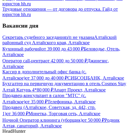
Трудовые отношения — от договора до отпуска. Гайд от
юристов hh.ru
Вакансии дня
Секретарь судебного заседания
з/п не указана
Алтайский
районный суд Алтайского края, Алтайское
Кухонный рабочий
от
39 000
до
43 000
₽
Беловодье, Отель,
Алтайское
Оператор call-центра
от
42 000
до
50 000
₽
Джинезис,
Алтайское
Кассир в дополнительный офис банка (с.
Алтайское)
от
37 000
до
40 000
₽
СИБСОЦБАНК, Алтайское
Бухгалтер на первичную документацию в отель Cosmos Stay
Алтай Катунь 4*
80 000
₽
Апарт Проект, Алтайское
Продавец-консультант в салон "МТС" (с.
Алтайское)
от
35 000
₽
Телефоника, Алтайское
Продавец (Алтайское, Советская, зд. 442, стр.
1)
от
36 000
₽
Монетка, Торговая сеть, Алтайское
Ночной Оператор клининга (уборщик)
от
50 000
₽
Родник
Алтая, санаторий, Алтайское
HeadHunter