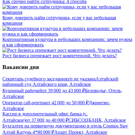
Как срочно найти сотрудника: 4 способа
Кому доверить найм сотрудника, если у вас небольшая
компания
Корпоративная культура в небольших компаниях: зачем нужна
и как сформировать
Рост бизнеса опережает рост компетенций. Что делать?
Вакансии дня
Секретарь судебного заседания
з/п не указана
Алтайский
районный суд Алтайского края, Алтайское
Кухонный рабочий
от
39 000
до
43 000
₽
Беловодье, Отель,
Алтайское
Оператор call-центра
от
42 000
до
50 000
₽
Джинезис,
Алтайское
Кассир в дополнительный офис банка (с.
Алтайское)
от
37 000
до
40 000
₽
СИБСОЦБАНК, Алтайское
Бухгалтер на первичную документацию в отель Cosmos Stay
Алтай Катунь 4*
80 000
₽
Апарт Проект, Алтайское