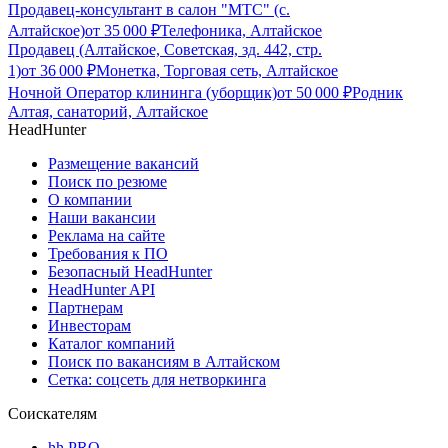
Продавец-консультант в салон "МТС" (с.
Алтайское)
от
35 000
₽
Телефоника, Алтайское
Продавец (Алтайское, Советская, зд. 442, стр.
1)
от
36 000
₽
Монетка, Торговая сеть, Алтайское
Ночной Оператор клининга (уборщик)
от
50 000
₽
Родник
Алтая, санаторий, Алтайское
HeadHunter
Размещение вакансий
Поиск по резюме
О компании
Наши вакансии
Реклама на сайте
Требования к ПО
Безопасный HeadHunter
HeadHunter API
Партнерам
Инвесторам
Каталог компаний
Поиск по вакансиям в Алтайском
Сетка: соцсеть для нетворкинга
Соискателям
hh PRO