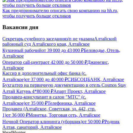
Как предпринимателю описать свою компанию на hh.ru,
чтобы получить больше откликов
Вакансии дня
Секретарь судебного заседания
з/п не указана
Алтайский
районный суд Алтайского края, Алтайское
Кухонный рабочий
от
39 000
до
43 000
₽
Беловодье, Отель,
Алтайское
Оператор call-центра
от
42 000
до
50 000
₽
Джинезис,
Алтайское
Кассир в дополнительный офис банка (с.
Алтайское)
от
37 000
до
40 000
₽
СИБСОЦБАНК, Алтайское
Бухгалтер на первичную документацию в отель Cosmos Stay
Алтай Катунь 4*
80 000
₽
Апарт Проект, Алтайское
Продавец-консультант в салон "МТС" (с.
Алтайское)
от
35 000
₽
Телефоника, Алтайское
Продавец (Алтайское, Советская, зд. 442, стр.
1)
от
36 000
₽
Монетка, Торговая сеть, Алтайское
Ночной Оператор клининга (уборщик)
от
50 000
₽
Родник
Алтая, санаторий, Алтайское
HeadHunter