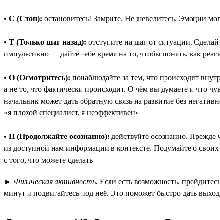
•
С (Стоп):
остановитесь! Замрите. Не шевелитесь. Эмоции могу
•
Т (Только шаг назад):
отступите на шаг от ситуации. Сделай
импульсивно — дайте себе время на то, чтобы понять, как реаг
•
О (Осмотритесь):
понаблюдайте за тем, что происходит внут
а не то, что фактически происходит. О чём вы думаете и что 
начальник может дать обратную связь на развитие без негативн
«я плохой специалист, я неэффективен»
•
П (Продолжайте осознанно):
действуйте осознанно. Прежде ч
из доступной нам информации в контексте. Подумайте о своих 
с того, что можете сделать
►
Физическая активность.
Если есть возможность, пройдитесь
минут и подвигайтесь под неё. Это поможет быстро дать выхо