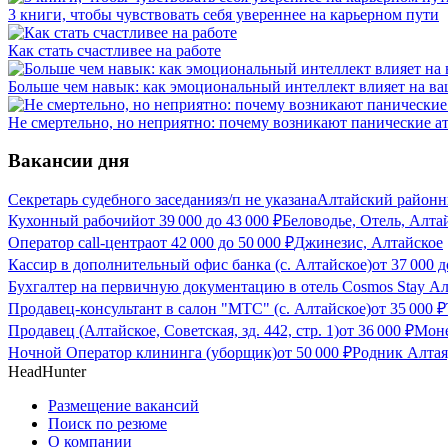
3 книги, чтобы чувствовать себя увереннее на карьерном пути
Как стать счастливее на работе
Больше чем навык: как эмоциональный интеллект влияет на ва
Не смертельно, но неприятно: почему возникают панические ат
Вакансии дня
Секретарь судебного заседания
з/п не указана
Алтайский районны
Кухонный рабочий
от
39 000
до
43 000
₽
Беловодье, Отель, Алта
Оператор call-центра
от
42 000
до
50 000
₽
Джинезис, Алтайское
Кассир в дополнительный офис банка (с. Алтайское)
от
37 000
д
Бухгалтер на первичную документацию в отель Cosmos Stay Ал
Продавец-консультант в салон "МТС" (с. Алтайское)
от
35 000
₽
Продавец (Алтайское, Советская, зд. 442, стр. 1)
от
36 000
₽
Моне
Ночной Оператор клининга (уборщик)
от
50 000
₽
Родник Алтая
HeadHunter
Размещение вакансий
Поиск по резюме
О компании