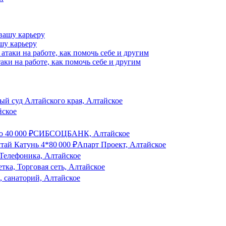
шу карьеру
аки на работе, как помочь себе и другим
й суд Алтайского края, Алтайское
йское
о
40 000
₽
СИБСОЦБАНК, Алтайское
тай Катунь 4*
80 000
₽
Апарт Проект, Алтайское
Телефоника, Алтайское
тка, Торговая сеть, Алтайское
, санаторий, Алтайское