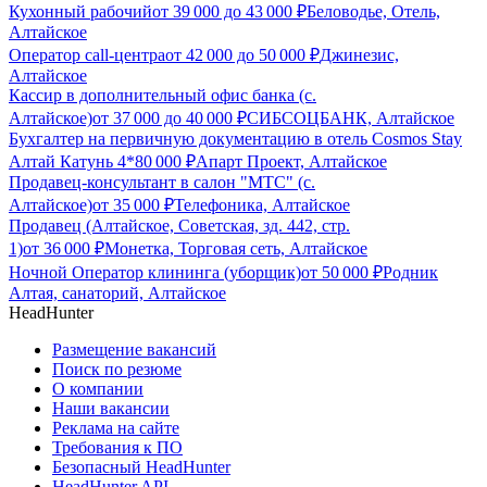
Кухонный рабочий
от
39 000
до
43 000
₽
Беловодье, Отель,
Алтайское
Оператор call-центра
от
42 000
до
50 000
₽
Джинезис,
Алтайское
Кассир в дополнительный офис банка (с.
Алтайское)
от
37 000
до
40 000
₽
СИБСОЦБАНК, Алтайское
Бухгалтер на первичную документацию в отель Cosmos Stay
Алтай Катунь 4*
80 000
₽
Апарт Проект, Алтайское
Продавец-консультант в салон "МТС" (с.
Алтайское)
от
35 000
₽
Телефоника, Алтайское
Продавец (Алтайское, Советская, зд. 442, стр.
1)
от
36 000
₽
Монетка, Торговая сеть, Алтайское
Ночной Оператор клининга (уборщик)
от
50 000
₽
Родник
Алтая, санаторий, Алтайское
HeadHunter
Размещение вакансий
Поиск по резюме
О компании
Наши вакансии
Реклама на сайте
Требования к ПО
Безопасный HeadHunter
HeadHunter API