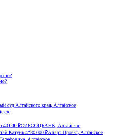
но?
й суд Алтайского края, Алтайское
йское
о
40 000
₽
СИБСОЦБАНК, Алтайское
тай Катунь 4*
80 000
₽
Апарт Проект, Алтайское
Телефоника, Алтайское