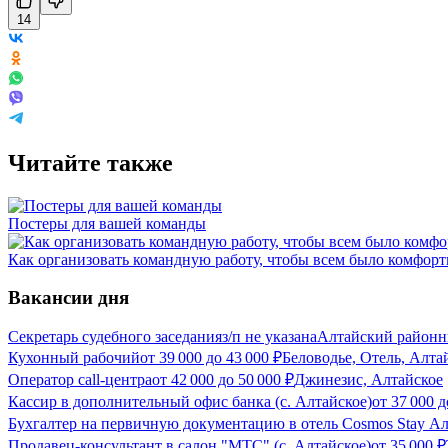
14
Читайте также
Постеры для вашей команды
Как организовать командную работу, чтобы всем было комфорт
Вакансии дня
Секретарь судебного заседания
з/п не указана
Алтайский районны
Кухонный рабочий
от
39 000
до
43 000
₽
Беловодье, Отель, Алта
Оператор call-центра
от
42 000
до
50 000
₽
Джинезис, Алтайское
Кассир в дополнительный офис банка (с. Алтайское)
от
37 000
д
Бухгалтер на первичную документацию в отель Cosmos Stay Ал
Продавец-консультант в салон "МТС" (с. Алтайское)
от
35 000
₽