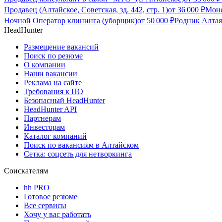
Продавец (Алтайское, Советская, зд. 442, стр. 1)
от
36 000
₽
Моне
Ночной Оператор клининга (уборщик)
от
50 000
₽
Родник Алтая
HeadHunter
Размещение вакансий
Поиск по резюме
О компании
Наши вакансии
Реклама на сайте
Требования к ПО
Безопасный HeadHunter
HeadHunter API
Партнерам
Инвесторам
Каталог компаний
Поиск по вакансиям в Алтайском
Сетка: соцсеть для нетворкинга
Соискателям
hh PRO
Готовое резюме
Все сервисы
Хочу у вас работать