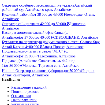
Секретарь судебного заседания
з/п не указана
Алтайский
районный суд Алтайского края, Алтайское
Кухонный рабочий
от
39 000
до
43 000
₽
Беловодье, Отель,
Алтайское
Оператор call-центра
от
42 000
до
50 000
₽
Джинезис,
Алтайское
Кассир в дополнительный офис банка (с.
Алтайское)
от
37 000
до
40 000
₽
СИБСОЦБАНК, Алтайское
Бухгалтер на первичную документацию в отель Cosmos Stay
Алтай Катунь 4*
80 000
₽
Апарт Проект, Алтайское
Продавец-консультант в салон "МТС" (с.
Алтайское)
от
35 000
₽
Телефоника, Алтайское
Продавец (Алтайское, Советская, зд. 442, стр.
1)
от
36 000
₽
Монетка, Торговая сеть, Алтайское
Ночной Оператор клининга (уборщик)
от
50 000
₽
Родник
Алтая, санаторий, Алтайское
HeadHunter
Размещение вакансий
Поиск по резюме
О компании
Наши вакансии
Реклама на сайте