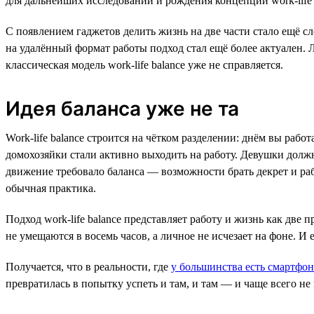
для дальнейших исследований и рождения концепции work-life 
С появлением гаджетов делить жизнь на две части стало ещё 
на удалённый формат работы подход стал ещё более актуален. Л
классическая модель work-life balance уже не справляется.
Идея баланса уже не та
Work-life balance строится на чётком разделении: днём вы раб
домохозяйки стали активно выходить на работу. Девушки должны
движение требовало баланса — возможности брать декрет и раб
обычная практика.
Подход work-life balance представляет работу и жизнь как две
не умещаются в восемь часов, а личное не исчезает на фоне. И
Получается, что в реальности, где
у большинства есть смартфо
превратилась в попытку успеть и там, и там — и чаще всего не