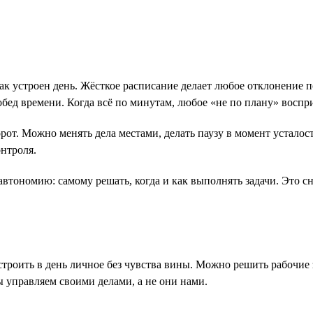
о, как устроен день. Жёсткое расписание делает любое отклонени
обед времени. Когда всё по минутам, любое «не по плану» воспр
борот. Можно менять дела местами, делать паузу в момент усталос
онтроля.
автономию: самому решать, когда и как выполнять задачи. Это с
встроить в день личное без чувства вины. Можно решить рабочие 
ы управляем своими делами, а не они нами.