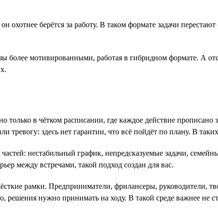
, он охотнее берётся за работу. В таком формате задачи переста
разы более мотивированными, работая в гибридном формате. А о
х.
ойно только в чётком расписании, где каждое действие прописано
и тревогу: здесь нет гарантии, что всё пойдёт по плану. В таки
х частей: нестабильный график, непредсказуемые задачи, семейн
урьер между встречами, такой подход создан для вас.
жёсткие рамки. Предприниматели, фрилансеры, руководители, тв
о, решения нужно принимать на ходу. В такой среде важнее не с