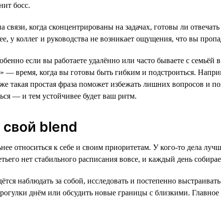
нит босс.
а связи, когда сконцентрированы на задачах, готовы ли отвечать 
ее, у коллег и руководства не возникает ощущения, что вы пропа
обенно если вы работаете удалённо или часто бываете с семьёй 
о» — время, когда вы готовы быть гибким и подстроиться. Напри
аже такая простая фраза поможет избежать лишних вопросов и поз
ься — и тем устойчивее будет ваш ритм.
 свой blend
ьнее относиться к себе и своим приоритетам. У кого-то дела луч
етьего нет стабильного расписания вовсе, и каждый день собирае
дётся наблюдать за собой, исследовать и постепенно выстраива
 прогулки днём или обсудить новые границы с близкими. Главное