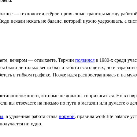
blend.
сложнее — технологии стёрли привычные границы между работой
юди начали искать не баланс, который нужно удерживать, а сист
отаете, вечером — отдыхаете. Термин
появился
в 1980-х среди уча
 были не только вести быт и заботиться о детях, но и зарабатыв
отать в гибком графике. Позже идея распространилась и на муж
 противоположности, которые не должны соприкасаться. Но в сов
 если вы отвечаете на письмо по пути в магазин или думаете о д
ны
, а удалённая работа стала
нормой
, правила work-life balance 
 получается ни одно.