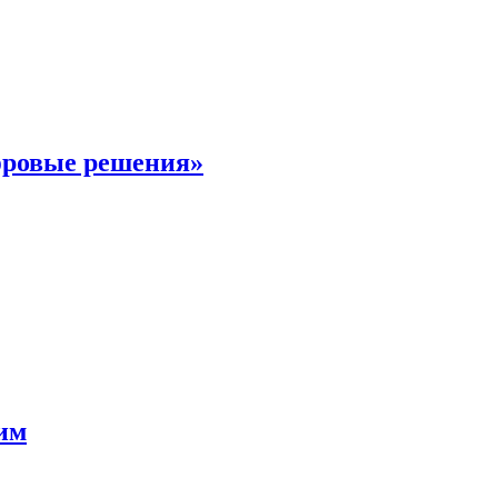
фровые решения»
мим