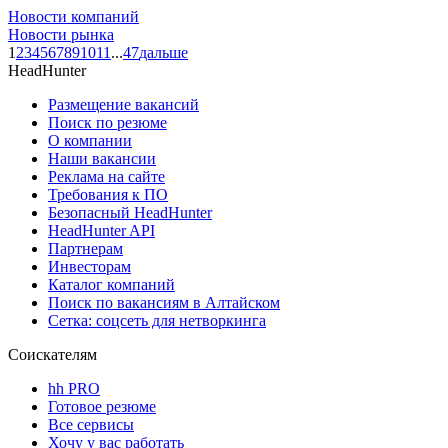
Новости компаний
Новости рынка
1
2
3
4
5
6
7
8
9
10
11
...
47
дальше
HeadHunter
Размещение вакансий
Поиск по резюме
О компании
Наши вакансии
Реклама на сайте
Требования к ПО
Безопасный HeadHunter
HeadHunter API
Партнерам
Инвесторам
Каталог компаний
Поиск по вакансиям в Алтайском
Сетка: соцсеть для нетворкинга
Соискателям
hh PRO
Готовое резюме
Все сервисы
Хочу у вас работать