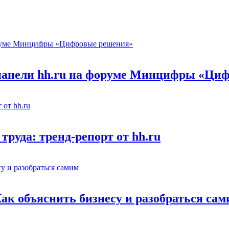
 панели hh.ru на форуме Минцифры «Ци
труда: тренд-репорт от hh.ru
Как объяснить бизнесу и разобраться са