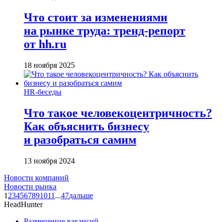
Что стоит за изменениями
на рынке труда: тренд-репорт
от hh.ru
18 ноября 2025
HR-беседы
Что такое человеко­центричность?
Как объяснить бизнесу
и разобраться самим
13 ноября 2024
Новости компаний
Новости рынка
1
2
3
4
5
6
7
8
9
10
11
...
47
дальше
HeadHunter
Размещение вакансий