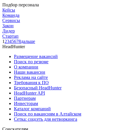
Подбор персонала
Кейсы
Команда
Сервисы
Закон
Лидер
Стартап
1
2
3
4
5
6
7
8
дальше
HeadHunter
Размещение вакансий
Поиск по резюме
О компании
Наши вакансии
Реклама на сайте
Требования к ПО
Безопасный HeadHunter
HeadHunter API
Партнерам
Инвесторам
Каталог компаний
Поиск по вакансиям в Алтайском
Сетка: соцсеть для нетворкинга
Соискателям