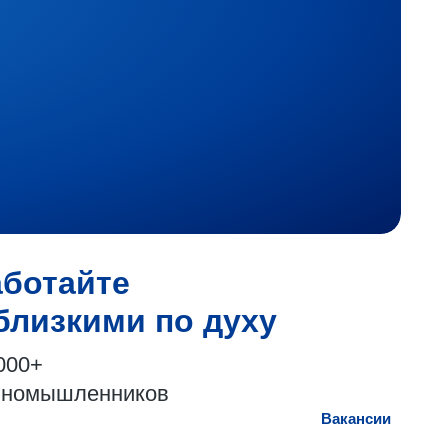
аботайте
близкими по духу
000+
иномышленников
Вакансии