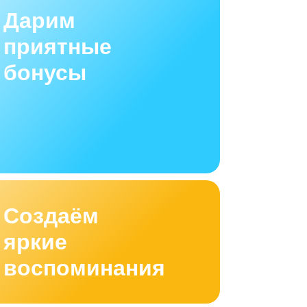
Дарим
приятные
бонусы
Создаём
яркие
воспоминания