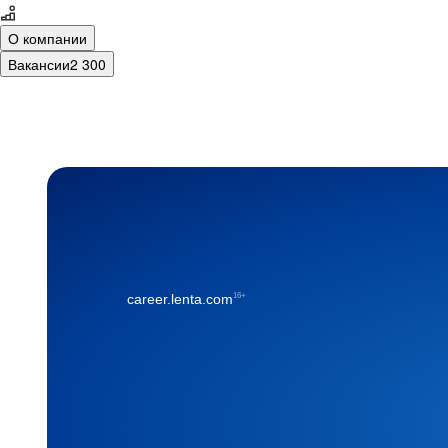
О компании
Вакансии
2 300
16+
career.lenta.com