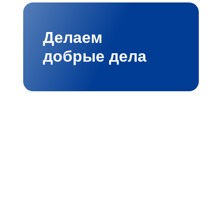
Делаем
добрые дела
лые ИТ‑решения