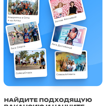
Летние Фестивали
Коворкинги в Сочи
и на Алтае
Лига Достижений
Лига Спорта
СовкомОтпуск
СовкомАктивити