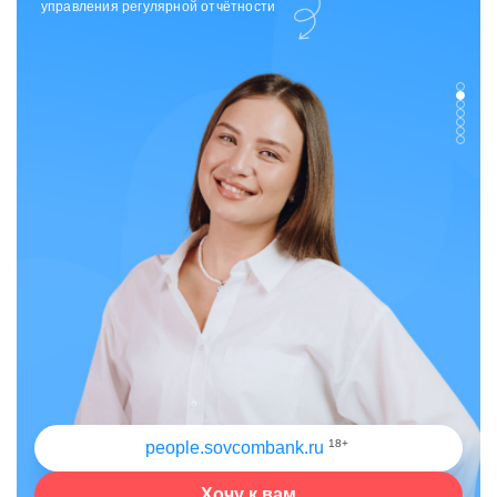
отдела исходящих коммуникаций
18+
people.sovcombank.ru
Хочу к вам