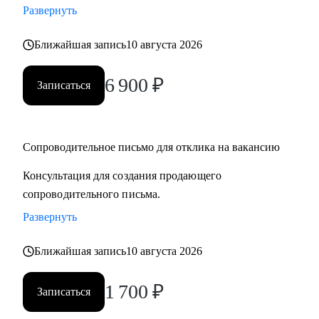
Развернуть
• смена профессии и рекомендации по каналам поиска
• подготовка сильного резюме и сопроводительного
Ближайшая запись
10 августа 2026
письма
• выход на рынок труда после длительного перерыва, после
6 900
₽
Записаться
череды отказов
• первая работа у молодых специалистов, когда опыта
совсем нет
• выбор среди нескольких вариантов развития карьеры
Сопроводительное письмо для отклика на вакансию
• подготовка к собеседованию и самопрезентации
Консультация для создания продающего
сопроводительного письма.
Кому могу помочь:
Развернуть
Как молодым специалистам, так и руководителям в сферах:
• медицина (не фарма)
Ближайшая запись
10 августа 2026
• образование
• психология
1 700
₽
Записаться
• бьюти-индустрия (индустрия красоты)
• HR ( управление персоналом)