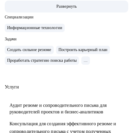
• За 2 года перешел от бизнес/системного-аналитика на
Развернуть
должность руководителя проектов.
• На позиции бизнес-аналитика оптимизировал 300+
Специализации
процессов крупнейших Российских холдингов.
Информационные технологии
• Руководил проектом автоматизации бизнеса на 3000
пользователей.
Задачи
• Провел 30+ карьерных консультаций.
Создать сильное резюме
Построить карьерный план
• Занимаюсь разнородными задачами по развитию ИИ
Проработать стратегию поиска работы
...
направления в Сбере.
С чем помогу:
• Выделяющееся резюме.
Услуги
• Структурированное сопроводительное письмо.
• Успешные переговоры с работодателями.
Аудит резюме и сопроводительного письма для
• Консультации при смене профиля деятельности.
руководителей проектов и бизнес-аналитиков
• Планирование карьерного трека.
Консультация для создания эффективного резюме и
• Помощь в выборе обучающих материалов.
сопроводительного письма с учетом полученных