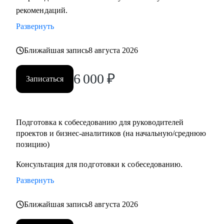
рекомендаций.
Кому могу помочь:
• Руководителям проектов.
Развернуть
• Бизнес/системным-аналитикам.
• Студентам и выпускникам для поиска стажировки в ИТ.
Ближайшая запись
8 августа 2026
• Специалистам из других сфер, которые хотят
6 000
₽
попробовать себя в новой специальности.
Записаться
• Новичкам, кто хочет начать работу в ИТ и не знает, с чего
начать.
Подготовка к собеседованию для руководителей
проектов и бизнес-аналитиков (на начальную/среднюю
позицию)
Консультация для подготовки к собеседованию.
Развернуть
Ближайшая запись
8 августа 2026