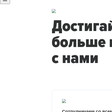
Достига
больше 
с нами
Сотрудничаем со все