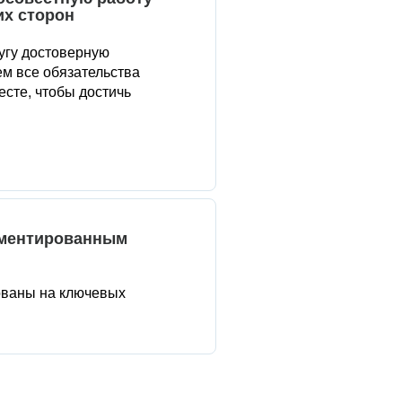
их сторон
угу достоверную
м все обязательства
сте, чтобы достичь
аментированным
ованы на ключевых