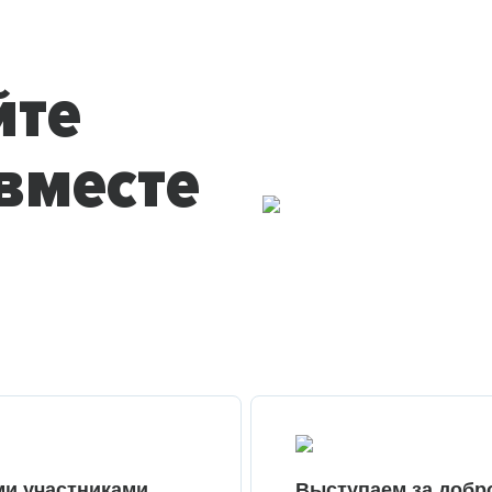
йте
вместе
ми участниками
Выступаем за добр