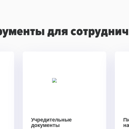
рументы для сотруднич
Учредительные
П
документы
н