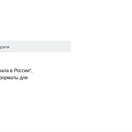
цсети
ала в России*,
 форматы для