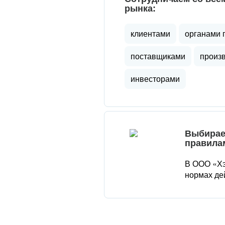
рынка:
клиентами
органами 
поставщиками
произ
инвесторами
Выбирае
правила
В ООО «Хэ
нормах де