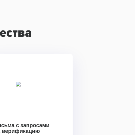
ества
исьма с запросами
а верификацию