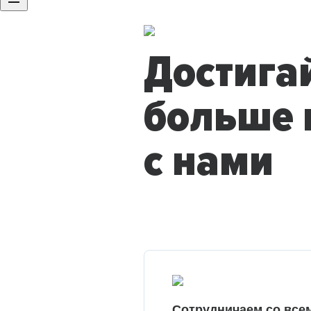
Достига
больше 
с нами
Сотрудничаем со все