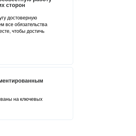
их сторон
угу достоверную
м все обязательства
сте, чтобы достичь
аментированным
ованы на ключевых