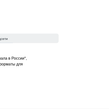
цсети
ала в России*,
 форматы для