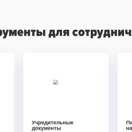
рументы для сотруднич
Учредительные
П
документы
н