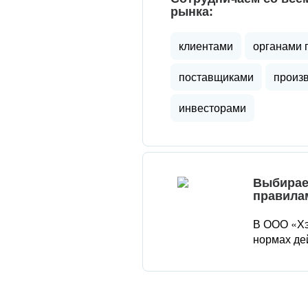
рынка:
клиентами
органами 
поставщиками
произ
инвесторами
Выбирае
правила
В ООО «Хэ
нормах де