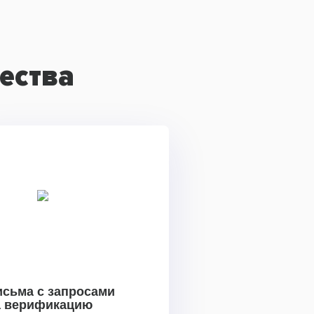
ества
исьма с запросами
а верификацию