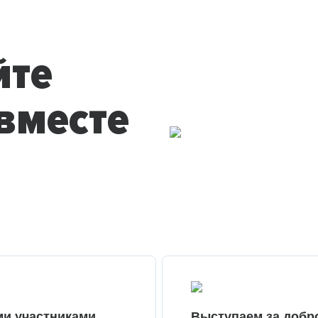
йте
вместе
ми участниками
Выступаем за добр