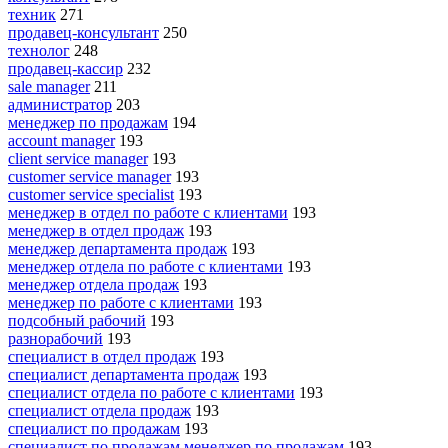
техник
271
продавец-консультант
250
технолог
248
продавец-кассир
232
sale manager
211
администратор
203
менеджер по продажам
194
account manager
193
client service manager
193
customer service manager
193
customer service specialist
193
менеджер в отдел по работе с клиентами
193
менеджер в отдел продаж
193
менеджер департамента продаж
193
менеджер отдела по работе с клиентами
193
менеджер отдела продаж
193
менеджер по работе с клиентами
193
подсобный рабочий
193
разнорабочий
193
специалист в отдел продаж
193
специалист департамента продаж
193
специалист отдела по работе с клиентами
193
специалист отдела продаж
193
специалист по продажам
193
специалист по продажам менеджер по продажам
193