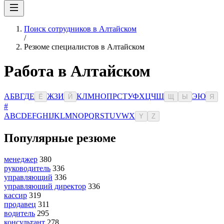
Поиск сотрудников в Алтайском
/
Резюме специалистов в Алтайском
Работа в Алтайском
А
Б
В
Г
Д
Е
Ж
З
И
К
Л
М
Н
О
П
Р
С
Т
У
Ф
Х
Ц
Ч
Ш
Э
Ю
Ё
Й
Щ
Ы
Я
#
A
B
C
D
E
F
G
H
I
J
K
L
M
N
O
P
Q
R
S
T
U
V
W
X
Y
Z
Популярные резюме
менеджер
380
руководитель
336
управляющий
336
управляющий директор
336
кассир
319
продавец
311
водитель
295
консультант
278