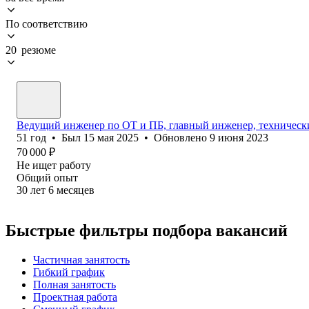
По соответствию
20 резюме
Ведущий инженер по ОТ и ПБ, главный инженер, техническ
51
год
•
Был
15 мая 2025
•
Обновлено
9 июня 2023
70 000
₽
Не ищет работу
Общий опыт
30
лет
6
месяцев
Быстрые фильтры подбора вакансий
Частичная занятость
Гибкий график
Полная занятость
Проектная работа