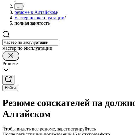
/
/
...
резюме в Алтайском
/
мастер по эксплуатации
/
полная занятость
мастер по эксплуатации
Резюме
Найти
Резюме соискателей на должно
Алтайском
Чтобы видеть все резюме, зарегистрируйтесь
После регистрации покажем ещё 16 и откроем фото