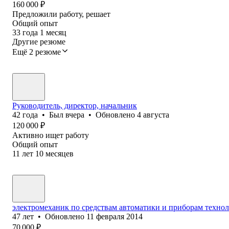
160 000
₽
Предложили работу, решает
Общий опыт
33
года
1
месяц
Другие резюме
Ещё 2 резюме
Руководитель, директор, начальник
42
года
•
Был
вчера
•
Обновлено
4 августа
120 000
₽
Активно ищет работу
Общий опыт
11
лет
10
месяцев
электромеханик по средствам автоматики и приборам техно
47
лет
•
Обновлено
11 февраля 2014
70 000
₽