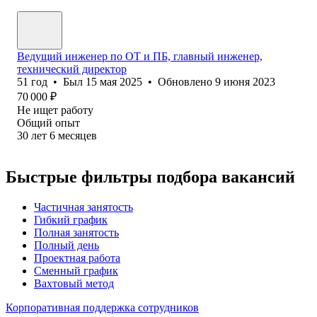
Ведущий инженер по ОТ и ПБ, главный инженер,
технический директор
51
год
•
Был
15 мая 2025
•
Обновлено
9 июня 2023
70 000
₽
Не ищет работу
Общий опыт
30
лет
6
месяцев
Быстрые фильтры подбора вакансий
Частичная занятость
Гибкий график
Полная занятость
Полный день
Проектная работа
Сменный график
Вахтовый метод
Корпоративная поддержка сотрудников