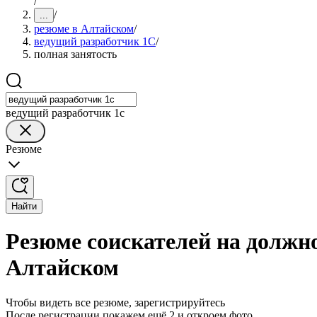
/
/
...
резюме в Алтайском
/
ведущий разработчик 1С
/
полная занятость
ведущий разработчик 1с
Резюме
Найти
Резюме соискателей на должно
Алтайском
Чтобы видеть все резюме, зарегистрируйтесь
После регистрации покажем ещё 2 и откроем фото