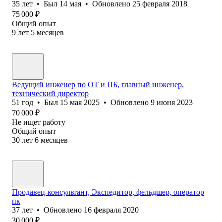
35
лет
•
Был
14 мая
•
Обновлено
25 февраля 2018
75 000
₽
Общий опыт
9
лет
5
месяцев
Ведущий инженер по ОТ и ПБ, главный инженер,
технический директор
51
год
•
Был
15 мая 2025
•
Обновлено
9 июня 2023
70 000
₽
Не ищет работу
Общий опыт
30
лет
6
месяцев
Продавец-консультант, Экспедитор, фельдшер, оператор
пк
37
лет
•
Обновлено
16 февраля 2020
30 000
₽