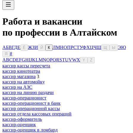
Работа и вакансии
по профессии в Алтайском
А
Б
В
Г
Д
Е
Ж
З
И
Л
М
Н
О
П
Р
С
Т
У
Ф
Х
Ц
Ч
Ш
Э
Ю
Ё
Й
К
Щ
Ы
#
Я
A
B
C
D
E
F
G
H
I
J
K
L
M
N
O
P
Q
R
S
T
U
V
W
X
Y
Z
кассир кассы пересчета
кассир кинотеатра
кассир магазина
3
кассир на автомойку
кассир на АЗС
кассир на линию раздачи
кассир-операционист
кассир-операционист в банк
кассир операционной кассы
кассир отдела кассовых операций
кассир-оформитель
кассир-оценщик
кассир-оценщик в ломбард