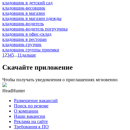
кладовщик в детский сад
кладовщик-весовщик
кладовщик в магазин
кладовщик в магазин одежды
кладовщик-водитель
кладовщик-водитель погрузчика
кладовщик в офис-склад
кладовщик в ресторан
кладовщик-грузчик
кладовщик группы приемки
1
2
3
4
5
...
11
дальше
Скачайте приложение
Чтобы получать уведомления о приглашениях мгновенно
HeadHunter
Размещение вакансий
Поиск по резюме
О компании
Наши вакансии
Реклама на сайте
Требования к ПО