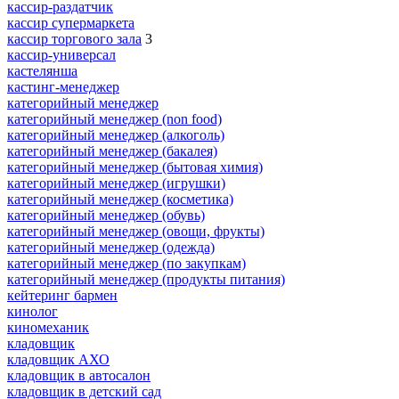
кассир-раздатчик
кассир супермаркета
кассир торгового зала
3
кассир-универсал
кастелянша
кастинг-менеджер
категорийный менеджер
категорийный менеджер (non food)
категорийный менеджер (алкоголь)
категорийный менеджер (бакалея)
категорийный менеджер (бытовая химия)
категорийный менеджер (игрушки)
категорийный менеджер (косметика)
категорийный менеджер (обувь)
категорийный менеджер (овощи, фрукты)
категорийный менеджер (одежда)
категорийный менеджер (по закупкам)
категорийный менеджер (продукты питания)
кейтеринг бармен
кинолог
киномеханик
кладовщик
кладовщик АХО
кладовщик в автосалон
кладовщик в детский сад