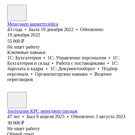
Менеджер маркетплейса
43
года
•
Была
19 декабря 2022
•
Обновлено
19 декабря 2022
55 000
₽
Не ищет работу
Ключевые навыки
1C: Бухгалтерия
•
1С: Управление персоналом
•
1С:
Бухгалтерия и склад
•
Работа с поставщиками
•
1C:
Зарплата и кадры
•
1С: Документооборот
•
Подбор
персонала
•
Организаторские навыки
•
Ведение
переговоров
Зоотехник КРС,менеджер продаж
47
лет
•
Был
9 апреля 2025
•
Обновлено
3 августа 2023
30 000
₽
Не ищет работу
Общий опыт