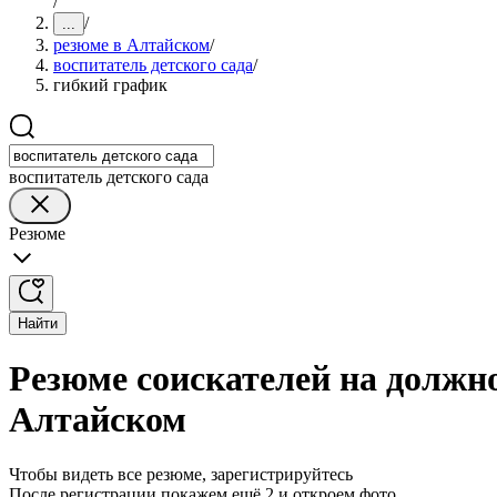
/
/
...
резюме в Алтайском
/
воспитатель детского сада
/
гибкий график
воспитатель детского сада
Резюме
Найти
Резюме соискателей на должно
Алтайском
Чтобы видеть все резюме, зарегистрируйтесь
После регистрации покажем ещё 2 и откроем фото