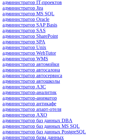
администратор IT-проектов
администратор Jira
администратор MS SQL
администратор Oracle
администратор SAP Basis
администратор SAS
администратор SharePoint
администратор SPA
администратор Unix
администратор WebTutor
администратор WMS
администратор автомойки
администратор автосалона
администратор автосервиса
администратор автошколы
администратор АЗС
администратор-аналитик
администратор-аниматор
администратор антикафе
администратор апарт-отеля
администратор АХО
администратор баз данных DBA
администратор баз данных MS SQL
администратор баз данных PostgreSQL
администратор базы данных