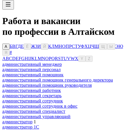
Работа и вакансии
по профессии в Алтайском
Б
В
Г
Д
Е
Ж
З
И
К
Л
М
Н
О
П
Р
С
Т
У
Ф
Х
Ц
Ч
Ш
Э
Ю
А
Ё
Й
Щ
Ы
#
Я
A
B
C
D
E
F
G
H
I
J
K
L
M
N
O
P
Q
R
S
T
U
V
W
X
Y
Z
административный менеджер
административный персонал
административный помощник
административный помощник генерального директора
административный помощник руководителя
административный работник
административный секретарь
административный сотрудник
административный сотрудник в офис
административный специалист
административный управляющий
администратор
1
администратор 1С