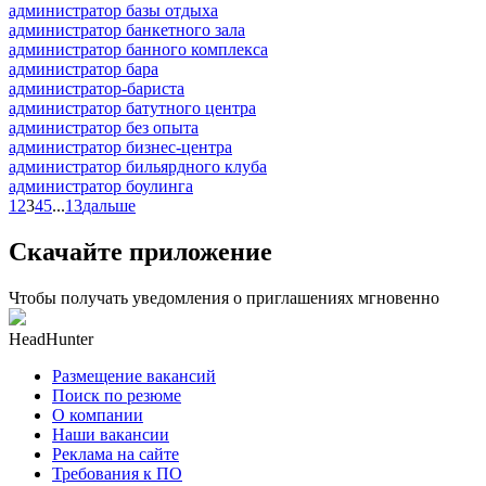
администратор базы отдыха
администратор банкетного зала
администратор банного комплекса
администратор бара
администратор-бариста
администратор батутного центра
администратор без опыта
администратор бизнес-центра
администратор бильярдного клуба
администратор боулинга
1
2
3
4
5
...
13
дальше
Скачайте приложение
Чтобы получать уведомления о приглашениях мгновенно
HeadHunter
Размещение вакансий
Поиск по резюме
О компании
Наши вакансии
Реклама на сайте
Требования к ПО