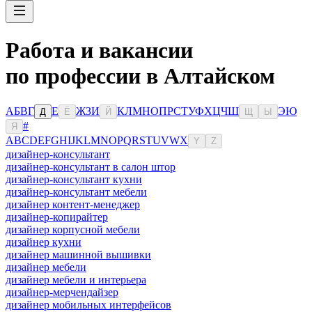
Работа и вакансии
по профессии в Алтайском
А
Б
В
Г
Е
Ж
З
И
К
Л
М
Н
О
П
Р
С
Т
У
Ф
Х
Ц
Ч
Ш
Э
Ю
Д
Ё
Й
Щ
Ы
#
Я
A
B
C
D
E
F
G
H
I
J
K
L
M
N
O
P
Q
R
S
T
U
V
W
X
Y
Z
дизайнер-консультант
дизайнер-консультант в салон штор
дизайнер-консультант кухни
дизайнер-консультант мебели
дизайнер контент-менеджер
дизайнер-копирайтер
дизайнер корпусной мебели
дизайнер кухни
дизайнер машинной вышивки
дизайнер мебели
дизайнер мебели и интерьера
дизайнер-мерчендайзер
дизайнер мобильных интерфейсов