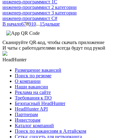
инженер-программист 1С
инженер-программист 2 категории
инженер-программист 3 категории
инженер-программист C#
В начало
6
7
8
9
10
...
15
дальше
Сканируйте QR-код, чтобы скачать приложение
И чаты с работодателями всегда будут под рукой
HeadHunter
Размещение вакансий
Поиск по резюме
О компании
Наши вакансии
Реклама на сайте
Требования к ПО
Безопасный HeadHunter
HeadHunter API
Партнерам
Инвесторам
Каталог компаний
Поиск по вакансиям в Алтайском
Сетка: соцсеть для нетворкинга