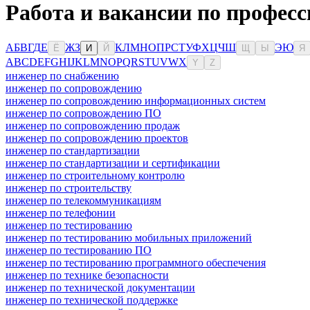
Работа и вакансии по профес
А
Б
В
Г
Д
Е
Ж
З
К
Л
М
Н
О
П
Р
С
Т
У
Ф
Х
Ц
Ч
Ш
Э
Ю
Ё
И
Й
Щ
Ы
Я
A
B
C
D
E
F
G
H
I
J
K
L
M
N
O
P
Q
R
S
T
U
V
W
X
Y
Z
инженер по снабжению
инженер по сопровождению
инженер по сопровождению информационных систем
инженер по сопровождению ПО
инженер по сопровождению продаж
инженер по сопровождению проектов
инженер по стандартизации
инженер по стандартизации и сертификации
инженер по строительному контролю
инженер по строительству
инженер по телекоммуникациям
инженер по телефонии
инженер по тестированию
инженер по тестированию мобильных приложений
инженер по тестированию ПО
инженер по тестированию программного обеспечения
инженер по технике безопасности
инженер по технической документации
инженер по технической поддержке