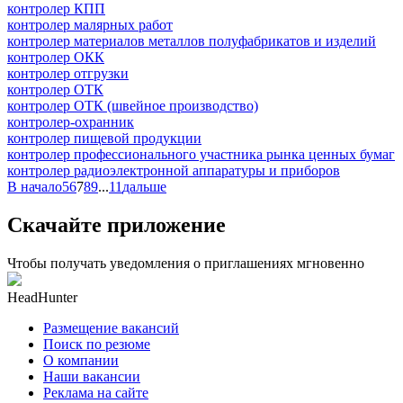
контролер КПП
контролер малярных работ
контролер материалов металлов полуфабрикатов и изделий
контролер ОКК
контролер отгрузки
контролер ОТК
контролер ОТК (швейное производство)
контролер-охранник
контролер пищевой продукции
контролер профессионального участника рынка ценных бумаг
контролер радиоэлектронной аппаратуры и приборов
В начало
5
6
7
8
9
...
11
дальше
Скачайте приложение
Чтобы получать уведомления о приглашениях мгновенно
HeadHunter
Размещение вакансий
Поиск по резюме
О компании
Наши вакансии
Реклама на сайте