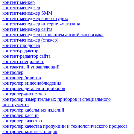
контент-мейкер
контент-менеджер
контент-менеджер SMM
контент-менеджер в веб-студию
контент-менеджер интернет-магазина
контент-менеджер сайта
контент-менеджер со знанием английского языка
контент-менеджер (стажер)
контент-продюсер
контент-редактор
контент-редактор сайта
контент-специалист
контрактный управляющий
контролер
контролер билетов
контролер видеонаблюдения
контролер деталей и приборов
контролер-диспетчер
контролер измерительных приборов и специального
инструмента
контролер кабельных изделий
контролер-кассир
контролер качества
контролер качества продукции и технологического процесса
контролер-комплектовщик