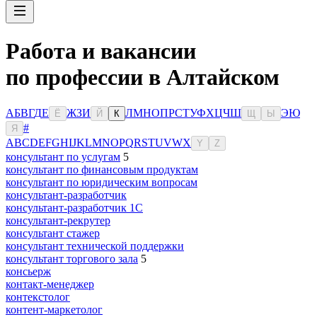
Работа и вакансии
по профессии в Алтайском
А
Б
В
Г
Д
Е
Ж
З
И
Л
М
Н
О
П
Р
С
Т
У
Ф
Х
Ц
Ч
Ш
Э
Ю
Ё
Й
К
Щ
Ы
#
Я
A
B
C
D
E
F
G
H
I
J
K
L
M
N
O
P
Q
R
S
T
U
V
W
X
Y
Z
консультант по услугам
5
консультант по финансовым продуктам
консультант по юридическим вопросам
консультант-разработчик
консультант-разработчик 1С
консультант-рекрутер
консультант стажер
консультант технической поддержки
консультант торгового зала
5
консьерж
контакт-менеджер
контекстолог
контент-маркетолог