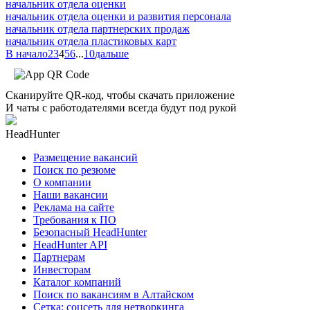
начальник отдела оценки
начальник отдела оценки и развития персонала
начальник отдела партнерских продаж
начальник отдела пластиковых карт
В начало
2
3
4
5
6
...
10
дальше
Сканируйте QR-код, чтобы скачать приложение
И чаты с работодателями всегда будут под рукой
HeadHunter
Размещение вакансий
Поиск по резюме
О компании
Наши вакансии
Реклама на сайте
Требования к ПО
Безопасный HeadHunter
HeadHunter API
Партнерам
Инвесторам
Каталог компаний
Поиск по вакансиям в Алтайском
Сетка: соцсеть для нетворкинга