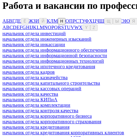
Работа и вакансии по профес
А
Б
В
Г
Д
Е
Ж
З
И
К
Л
М
О
П
Р
С
Т
У
Ф
Х
Ц
Ч
Ш
Э
Ю
Ё
Й
Н
Щ
Ы
Я
A
B
C
D
E
F
G
H
I
J
K
L
M
N
O
P
Q
R
S
T
U
V
W
X
Y
Z
начальник отдела инвестиций
начальник отдела инженерных изысканий
начальник отдела инкассации
начальник отдела информационного обеспечения
начальник отдела информационной безопасности
начальник отдела информационных технологий
начальник отдела ипотечного кредитования
начальник отдела кадров
начальник отдела казначейства
начальник отдела капитального строительства
начальник отдела кассовых операций
начальник отдела качества
начальник отдела КИПиА
начальник отдела комплектации
начальник отдела контроля качества
начальник отдела корпоративного бизнеса
начальник отдела корпоративного страхования
начальник отдела кредитования
начальник отдела кредитования корпоративных клиентов