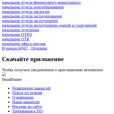
начальник отдела финансового мониторинга
начальник отдела ценообразования
начальник отдела экологии
начальник отдела экспедирования
начальник отдела эксплуатации
начальник отдела эксплуатации зданий и сооружений
начальник отделения
начальник ОТИЗ
начальник ОТК
начальник офиса продаж
В начало
3
4
5
6
7
...
10
дальше
Скачайте приложение
Чтобы получать уведомления о приглашениях мгновенно
HeadHunter
Размещение вакансий
Поиск по резюме
О компании
Наши вакансии
Реклама на сайте
Требования к ПО