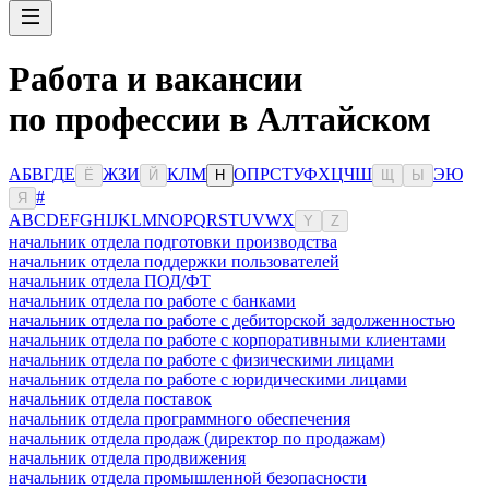
Работа и вакансии
по профессии в Алтайском
А
Б
В
Г
Д
Е
Ж
З
И
К
Л
М
О
П
Р
С
Т
У
Ф
Х
Ц
Ч
Ш
Э
Ю
Ё
Й
Н
Щ
Ы
#
Я
A
B
C
D
E
F
G
H
I
J
K
L
M
N
O
P
Q
R
S
T
U
V
W
X
Y
Z
начальник отдела подготовки производства
начальник отдела поддержки пользователей
начальник отдела ПОД/ФТ
начальник отдела по работе с банками
начальник отдела по работе с дебиторской задолженностью
начальник отдела по работе с корпоративными клиентами
начальник отдела по работе с физическими лицами
начальник отдела по работе с юридическими лицами
начальник отдела поставок
начальник отдела программного обеспечения
начальник отдела продаж (директор по продажам)
начальник отдела продвижения
начальник отдела промышленной безопасности